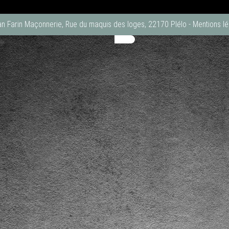
an Farin Maçonnerie, Rue du maquis des loges, 22170 Plélo
-
Mentions lé