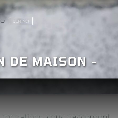
AQ
CONTACT
 DE MAISON -
 fondations, sous bassement,