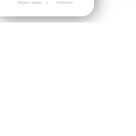
Mentions légales
Paramétrer
Travaux de maçonnerie
générale et gros œuvre de
bâtiment - Côtes-d'Armor (22)
Tristan Farin Maçonnerie, un savoir faire
artisanal près de Saint-Brieuc
De la fondation complète de votre future maison, à la
réalisation de vos dalles, en passant par la construction de
vos murs.
Conception de maison individuelle,