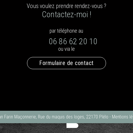
Vous voulez prendre rendez-vous ?
Contactez-moi !
par téléphone au
06 86 62 20 10
ou via le
Formulaire de contact
an Farin Maçonnerie, Rue du maquis des loges, 22170 Plélo
-
Mentions lé