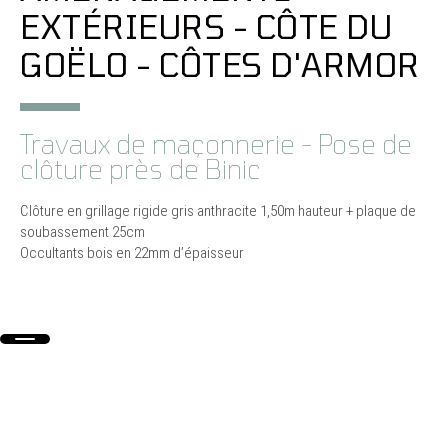
EXTÉRIEURS - CÔTE DU
GOËLO - CÔTES D'ARMOR
Travaux de maçonnerie - Pose de
clôture près de Binic
Clôture en grillage rigide gris anthracite 1,50m hauteur + plaque de
soubassement 25cm
Occultants bois en 22mm d’épaisseur