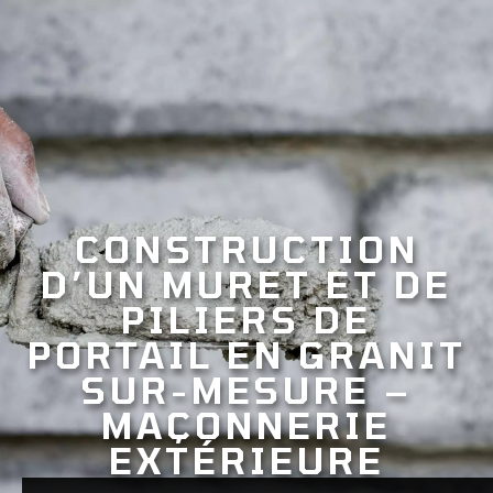
CONSTRUCTION
D’UN MURET ET DE
PILIERS DE
PORTAIL EN GRANIT
SUR-MESURE –
MAÇONNERIE
EXTÉRIEURE