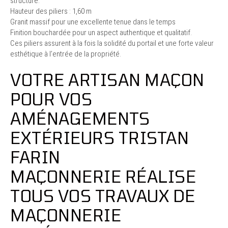
structuré.
Hauteur des piliers : 1,60 m
Granit massif pour une excellente tenue dans le temps
Finition bouchardée pour un aspect authentique et qualitatif.
Ces piliers assurent à la fois la solidité du portail et une forte valeur
esthétique à l’entrée de la propriété.
VOTRE ARTISAN MAÇON
POUR VOS
AMÉNAGEMENTS
EXTÉRIEURS TRISTAN
FARIN
MAÇONNERIE RÉALISE
TOUS VOS TRAVAUX DE
MAÇONNERIE