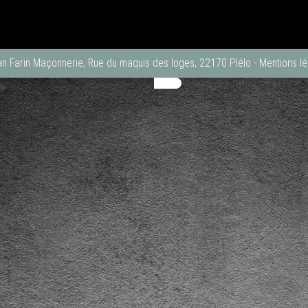
an Farin Maçonnerie, Rue du maquis des loges, 22170 Plélo
-
Mentions lé