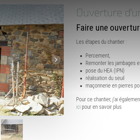
Ouverture d'u
Faire une ouvertur
Les étapes du chantier :
Percement,
Remonter les jambages en 
pose du HEA (IPN)
réalisation du seuil
maçonnerie en pierres po
Pour ce chantier, j'ai égalem
ici
pour en savoir plus.