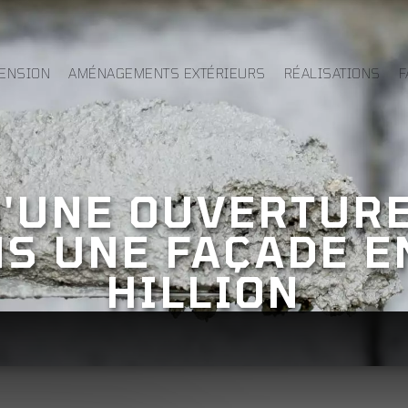
TENSION
AMÉNAGEMENTS EXTÉRIEURS
RÉALISATIONS
F
D'UNE OUVERTURE
S UNE FAÇADE E
HILLION