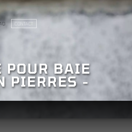
AQ
CONTACT
 POUR BAIE
N PIERRES -