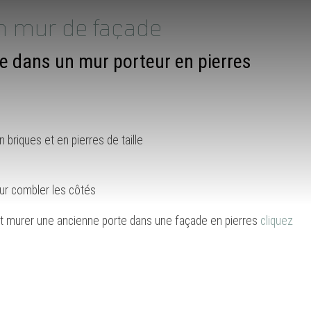
n mur de façade
e dans un mur porteur en pierres
briques et en pierres de taille
ur combler les côtés
ent murer une ancienne porte dans une façade en pierres
cliquez