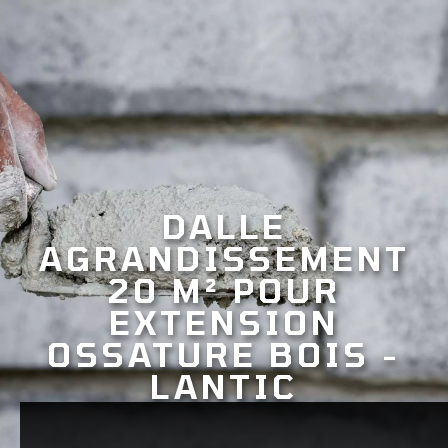
DALLE
AGRANDISSEMENT
20 M² POUR
EXTENSION
OSSATURE BOIS -
LANTIC