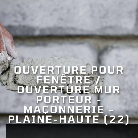
OUVERTURE POUR
FENÊTRE /
OUVERTURE MUR
PORTEUR -
MAÇONNERIE -
PLAINE-HAUTE (22)